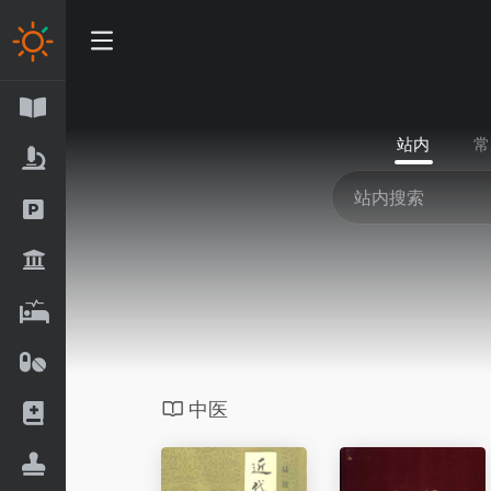
站内
常
中医