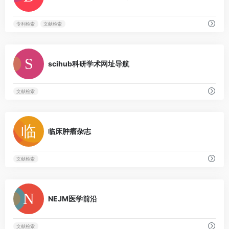
First-Line Hepatocellular Carcinoma
Following Positive Efficacy Signals
专利检索
文献检索
RXR Nuclear Receptor Agonists
12
Promote Clearance of Alpha-
0
Synuclein in Cellular Models
scihub科研学术网址导航
New Publications Highlight
13
Challenges in Recognizing and
Treating Anaphylaxis in Infants and
文献检索
Toddlers
SciSparc: Subsidiary NeuroThera
14
0
Labs Launches Phase IIb Clinical
临床肿瘤杂志
Trial at Yale Child Study Center for
First-of-its-kind Treatment for
Tourette Syndrome
文献检索
BriaCell Receives FDA Clearance
15
to Initiate Bria-PROS+™ Clinical
0
Study in Prostate Cancer
NEJM医学前沿
Applied Biologics Receives
16
Central IRB Approval for Phase 3
文献检索