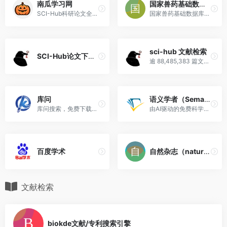
FORWARD Study Demonstrated
南瓜学习网
国家兽药基础数据库
Rapid, Positive Clinical Responses in
SCI-Hub科研论文全文下载可用网址
国家兽药基础数据库是中国兽医药品检查所提供的兽药数据，包含兽药品种信息、厂家信息、临床试验审批数据以及兽药抽检数据等。
All Tanruprubart Treated Patients
Within One Week
Clearmind Reaches Key Clinical
7
sci-hub 文献检索
SCI-Hub论文下载可用网址链接 – 实时更新
Trial Milestone as DSMB Unanimously
逾 88,485,383 篇文献已可在Sci-Hub下载，覆盖了订阅式期刊 85.1% 以上的已发表论文
Clears Progression in AUD Study
MIRA Reports Positive 7-Day
8
Dog Study Results for SKNY-1
库问
语义学者（Semantic Scholar）
Priovant Announces First
9
库问搜索，免费下载文献
由AI驱动的免费科学文献研究工具
Patients Enrolled in Phase 3 Study
(BEACON+) of Brepocitinib in
Cutaneous Sarcoidosis (CS)
百度学术
自然杂志（nature reviews：drug discovery）
Assessment of AAE-C1INH
10
Disease Burden and Validation of
Clinical Trial Endpoints Published in
文献检索
Frontiers in Immunology
Leads Biolabs’ Opamtistomig
11
0
(PD-L1/4-1BB Bispecific Antibody)
Advances to Expansion Phase in
biokde文献/专利搜索引擎