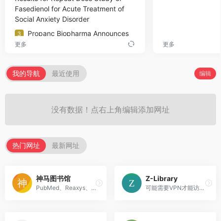
Fasedienol for Acute Treatment of
Social Anxiety Disorder
Propanc Biopharma Announces
3
Positive Preclinical and Early
更多
更多
Translational Data for PRP Showing
>90% Tumor Growth Inhibition and
我的导航
最近使用
编辑
Significant Survival Benefit in
Pancreatic Ductal Adenocarcinoma
Models
没有数据！点右上角编辑添加网址
Ascendis Announces COACH
4
Week 78 Results and Provides
Update on Achondroplasia Programs
and YUVIWEL® Uptake in the U.S.
热门网址
最新网址
Pacira BioSciences Announces
5
Publication of Positive Two-Year
Phase 1 Data For PCRX-201 in Annals
神马图书馆
Z-Library
of the Rheumatic Diseases
PubMed、Reaxys、Ovid、Proquest、Wiley
可能需要VPN才能访问，Z-Library 是世界上最大的在线图书馆之一，它拥有超过6,640,000的书籍和80,760,000的文章。我们的目标是让每个人都能获得文学作品 今天& #40;March, 15th& #41;，我们又发起了一个募捐活动，以支持和发展这个项目.
Annexon Reports First U.S. and
6
European Patient Cohort of GBS