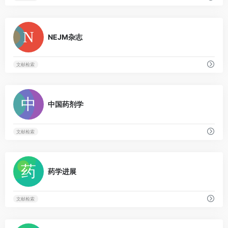
BIOxHEAL™ Clinical Trial
Deep Origin Introduces Novel
17
0
Virtual Screening Architecture;
NEJM杂志
Achieves 100-fold Hit Rate Jump on
Challenging Target
Marvel Biosciences Reports
18
文献检索
Positive Preclinical Data
Demonstrating MB-204 Reverses
0
Behavioural and Cognitive Deficits in
中国药剂学
a Mouse Model of Fragile X
Dianthus Therapeutics Highlights
19
Recent Business Achievements and
文献检索
Reports Q2 2026 Financial Results
Molecure reçoit une
20
0
recommandation favorable de l’IDMC
药学进展
pour poursuivre l’essai clinique KITE
sans modification du protocole de
l’étude (programme de
文献检索
développement OATD-01)
0