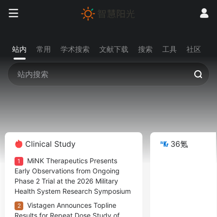
站内
常用
学术搜索
文献下载
搜索
工具
社区
Clinical Study
36氪
MiNK Therapeutics Presents
1
Early Observations from Ongoing
Phase 2 Trial at the 2026 Military
Health System Research Symposium
Vistagen Announces Topline
2
Results for Repeat Dose Study of