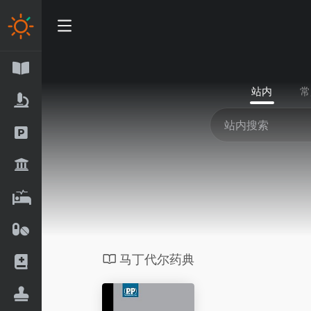
站内
常
马丁代尔药典