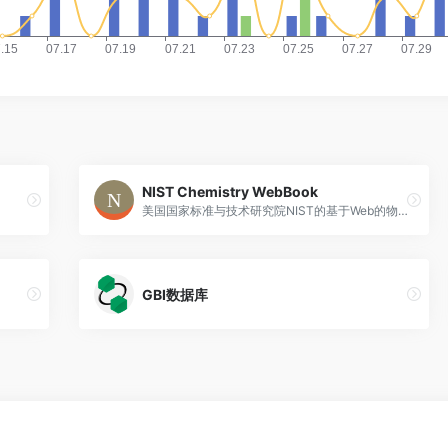
NIST Chemistry WebBook
美国国家标准与技术研究院NIST的基于Web的物性数据库Chemistry Web Book，可通过分子式、化学名、CAS号、离子能、电子亲和力、质子亲和力、酸度、表面活化能、振动能、电子能级别、结构、分子量和作者检索等方法，得到气相热化学数据、浓缩相热化学数据、相变数据、反应热化学数据、气相离子能数据、离子聚合数据、气相IR色谱、质谱、UV/Vi色谱、振动及电子色谱等。
GBI数据库