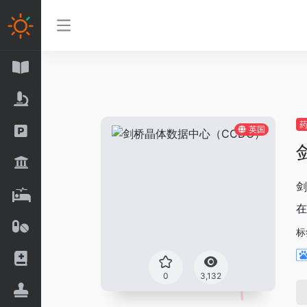
英国
剑
在
标
0
3,132