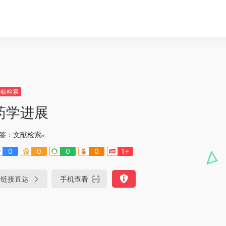
文献检索
药学进展
签：
文献检索
0
0
0
0
1+
链接直达
手机查看