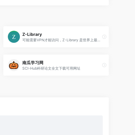
Z-Library
可能需要VPN才能访问，Z-Library 是世界上最大的在线图书馆之一，它拥有超过6,640,000的书籍和80,760,000的文章。我们的目标是让每个人都能获得文学作品 今天& #40;March, 15th& #41;，我们又发起了一个募捐活动，以支持和发展这个项目.
南瓜学习网
SCI-Hub科研论文全文下载可用网址