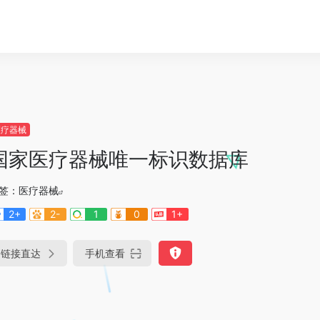
医疗器械
国家医疗器械唯一标识数据库
签：
医疗器械
2+
2-
1
0
1+
链接直达
手机查看