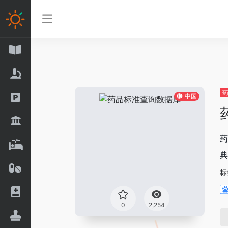
中国
药
典
标
0
2,254