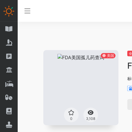
美国
标
0
3,108