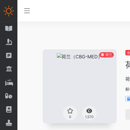
荷兰
荷
标
0
1,570